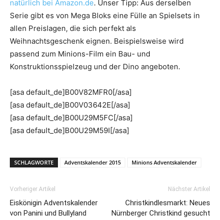
natürlich bei Amazon.de
. Unser Tipp: Aus derselben
Serie gibt es von Mega Bloks eine Fülle an Spielsets in
allen Preislagen, die sich perfekt als
Weihnachtsgeschenk eignen. Beispielsweise wird
passend zum Minions-Film ein Bau- und
Konstruktionsspielzeug und der Dino angeboten.
[asa default_de]B00V82MFR0[/asa]
[asa default_de]B00V03642E[/asa]
[asa default_de]B00U29M5FC[/asa]
[asa default_de]B00U29M59I[/asa]
SCHLAGWORTE
Adventskalender 2015
Minions Adventskalender
Vorheriger Artikel
Nächster Artikel
Eiskönigin Adventskalender
Christkindlesmarkt: Neues
von Panini und Bullyland
Nürnberger Christkind gesucht