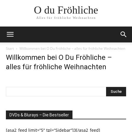
O du Fröhliche
Alles für fröhliche Weihnachten
Start
Willkommen bei O Du Fröhliche – alles für fröhliche Weihnachten
Willkommen bei O Du Fröhliche –
alles für fröhliche Weihnachten
DVDs & Blurays – Die Bestseller
[asa2_feed limit=“5″ tpl=“Sidebar“]3[/asa2_feed]