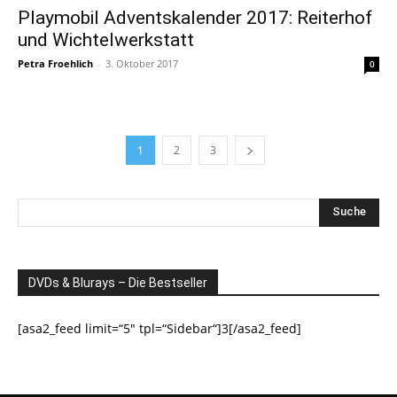
Playmobil Adventskalender 2017: Reiterhof
und Wichtelwerkstatt
Petra Froehlich
-
3. Oktober 2017
0
1
2
3
DVDs & Blurays – Die Bestseller
[asa2_feed limit=“5″ tpl=“Sidebar“]3[/asa2_feed]