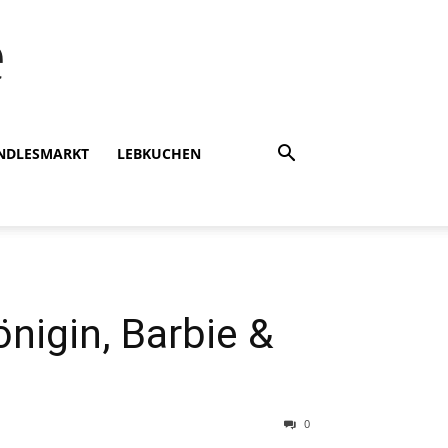
e
INDLESMARKT
LEBKUCHEN
nigin, Barbie &
0