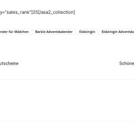
by=“sales_rank“]25[/asa2_collection]
ender für Mädchen
Barbie Adventskalender
Eiskönigin
Eiskönigin Adventsk
utscheine
Schöne