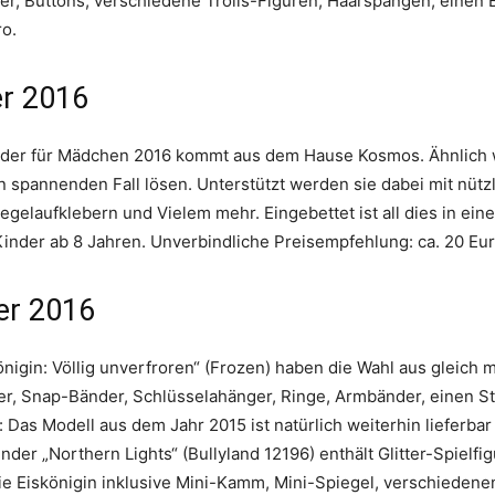
er, Buttons, verschiedene Trolls-Figuren, Haarspangen, einen B
ro.
er 2016
der für Mädchen 2016 kommt aus dem Hause Kosmos. Ähnlich 
en spannenden Fall lösen. Unterstützt werden sie dabei mit nütz
gelaufklebern und Vielem mehr. Eingebettet ist all dies in eine
inder ab 8 Jahren. Unverbindliche Preisempfehlung: ca. 20 Eur
er 2016
nigin: Völlig unverfroren“ (Frozen) haben die Wahl aus gleich
r, Snap-Bänder, Schlüsselahänger, Ringe, Armbänder, einen St
 Das Modell aus dem Jahr 2015 ist natürlich weiterhin lieferbar
der „Northern Lights“ (Bullyland 12196) enthält Glitter-Spielfig
ie Eiskönigin inklusive Mini-Kamm, Mini-Spiegel, verschiedenen