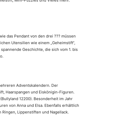
leistift, Mini-Puzzles und Vieles mehr.
wie das Pendant von den drei ??? müssen
lichen Utensilien wie einem „Geheimstift“,
 spannende Geschichte, die sich vom 1. bis
o.
 mehreren Adventskalendern. Der
ift, Haarspangen und Eiskönigin-Figuren.
 (Bullyland 12200). Besonderheit im Jahr
uren von Anna und Elsa. Ebenfalls erhältlich
 Ringen, Lippenstiften und Nagellack.