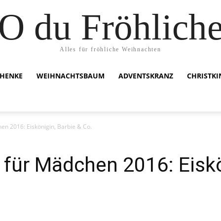
O du Fröhlich
Alles für fröhliche Weihnachten
HENKE
WEIHNACHTSBAUM
ADVENTSKRANZ
CHRISTK
en 2016: Eiskönigin, Barbie & Co.
für Mädchen 2016: Eiskö