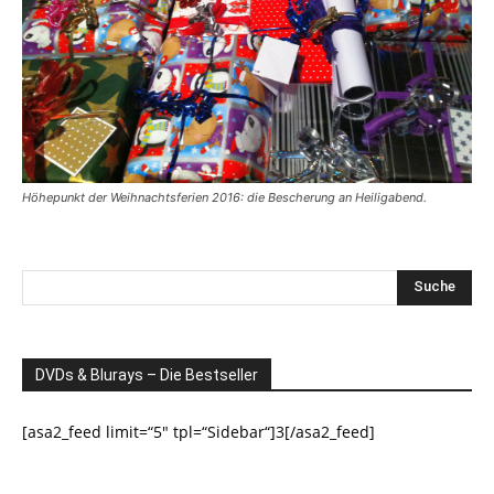
Höhepunkt der Weihnachtsferien 2016: die Bescherung an Heiligabend.
DVDs & Blurays – Die Bestseller
[asa2_feed limit=“5″ tpl=“Sidebar“]3[/asa2_feed]