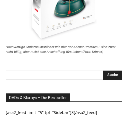
Hochwertige Christbaumständer wie hier der Krinner Premium L sind zwar
nicht billig, aber meist eine Anschaffung fürs Leben (Foto: Krinner)
DVDs & Blurays – Die Bestseller
[asa2_feed limit=“5″ tpl=“Sidebar“]3[/asa2_feed]