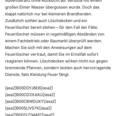
Adventskranz ohne Rücksicht auf Verluste mit einem
großen Eimer Wasser übergossen wurde. Doch das
klappt natürlich nur bei kleineren Brandherden.
Zusätzlich sollten auch Löschdecken und ein
Feuerlöscher bereit stehen – für den Fall der Fälle.
Feuerlöscher müssen in regelmäßigen Abständen von
einem Fachbetrieb oder Baumarkt überprüft werden.
Machen Sie sich mit den Anweisungen auf dem
Feuerlöscher vertraut, damit Sie im Ernstfall sofort
reagieren können. Löschdecken wirken nicht nur gegen
brennende Pfannen, sondern leisten auch hervorragende
Dienste, falls Kleidung Feuer fängt.
[asa2]B00DDYJ6E6[/asa2]
[asa2]B00CD3X4AU[/asa2]
[asa2]B00CBWDUXY[/asa2]
[asa2]B005LIVS7K[/asa2]
[asa2]B002UTM462[/asa2]