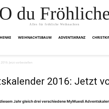
O du Fröhlich
Alles für fröhliche Weihnachten
HENKE
WEIHNACHTSBAUM
ADVENTSKRANZ
CHRISTK
016: Jetzt vorbestellen
kalender 2016: Jetzt vo
esem Jahr gleich drei verschiedene MyMuesli Adventskalende