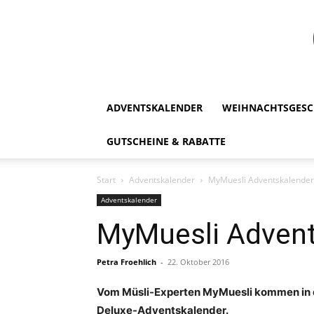
ADVENTSKALENDER
WEIHNACHTSGESC
GUTSCHEINE & RABATTE
Start
Adventskalender
MyMuesli Adventskalender 2
Adventskalender
MyMuesli Advents
Petra Froehlich
-
22. Oktober 2016
Vom Müsli-Experten MyMuesli kommen in di
Deluxe-Adventskalender.