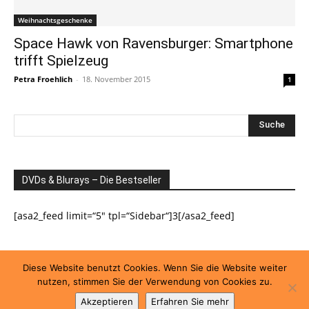
Weihnachtsgeschenke
Space Hawk von Ravensburger: Smartphone
trifft Spielzeug
Petra Froehlich
-
18. November 2015
1
DVDs & Blurays – Die Bestseller
[asa2_feed limit=“5″ tpl=“Sidebar“]3[/asa2_feed]
Diese Website benutzt Cookies. Wenn Sie die Website weiter
nutzen, stimmen Sie der Verwendung von Cookies zu.
Impressum
Datenschutzerklärung
Akzeptieren
Erfahren Sie mehr
© Newspaper WordPress Theme by TagDiv