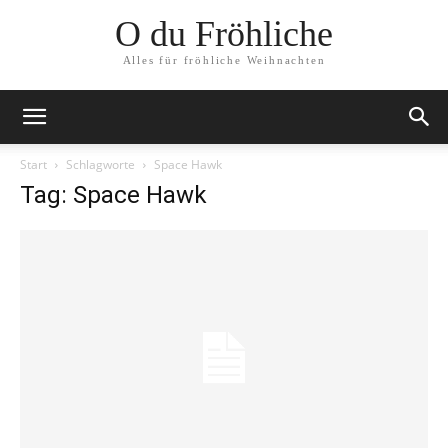
O du Fröhliche
Alles für fröhliche Weihnachten
Start
Schlagworte
Space Hawk
Tag: Space Hawk