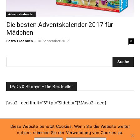
Adventskalender
Die besten Adventskalender 2017 für
Mädchen
Petra Froehlich
-
10. September 2017
0
DVDs & Blurays – Die Bestseller
[asa2_feed limit=“5″ tpl=“Sidebar“]3[/asa2_feed]
Diese Website benutzt Cookies. Wenn Sie die Website weiter
nutzen, stimmen Sie der Verwendung von Cookies zu.
Impressum
Datenschutzerklärung