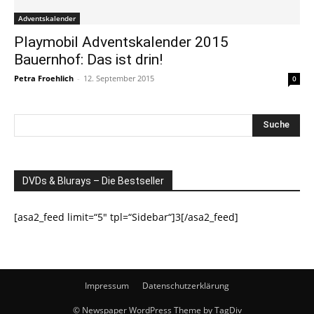
Adventskalender
Playmobil Adventskalender 2015
Bauernhof: Das ist drin!
Petra Froehlich
-
12. September 2015
0
DVDs & Blurays – Die Bestseller
[asa2_feed limit=“5″ tpl=“Sidebar“]3[/asa2_feed]
Impressum
Datenschutzerklärung
© Newspaper WordPress Theme by TagDiv