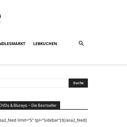
e
INDLESMARKT
LEBKUCHEN
DVDs & Blurays – Die Bestseller
sa2_feed limit=“5″ tpl=“Sidebar“]3[/asa2_feed]